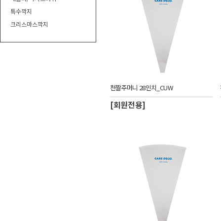
특수깍지
크리스마스깍지
천짤주머니 28인치_CUW
[회원전용]