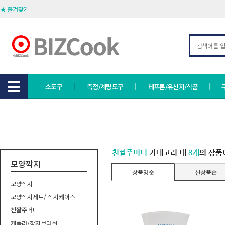
★ 즐겨찾기
소도구
측정/계량도구
테프론/유산지/식품
천짤주머니
카테고리 내
8개
의 상품
모양깍지
상품명순
신상품순
모양깍지
모양깍지세트/ 깍지케이스
천짤주머니
캐플러/깍지브러쉬