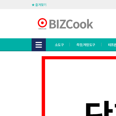
★ 즐겨찾기
소도구
측정/계량도구
테프론