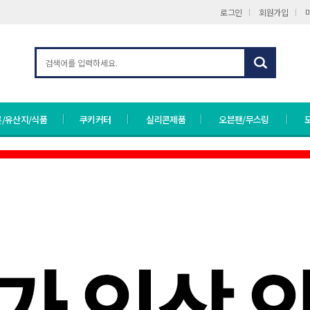
로그인
회원가입
/유산지/식품
쿠키커터
실리콘제품
오븐팬/무스링