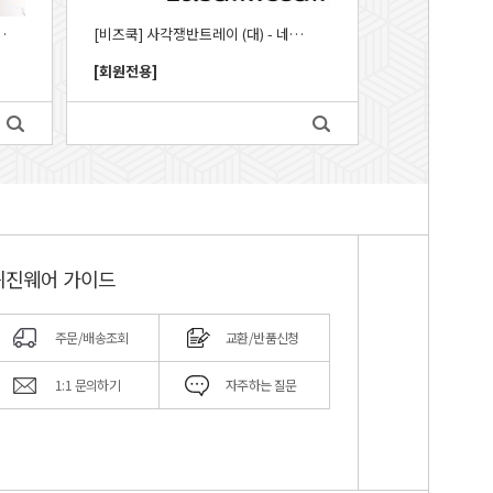
 - 1000ml_CUW
[비즈쿡] 사각쟁반트레이 (대) - 네이비_CUW
[회원전용]
퀴진웨어 가이드
주문/배송조회
교환/반품신청
1:1 문의하기
자주하는 질문