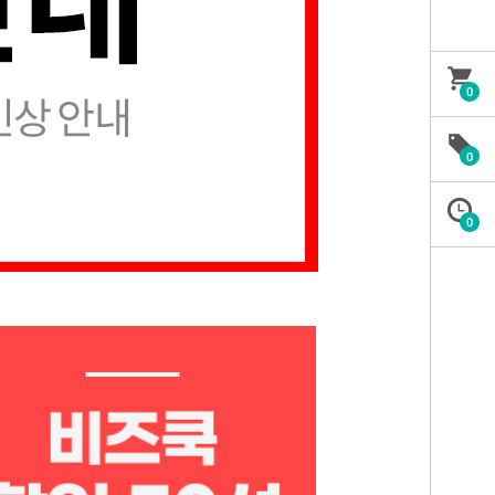
0
0
0