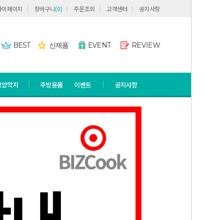
마이페이지
장바구니
(
0
)
주문조회
고객센터
공지사항
BEST
신제품
EVENT
REVIEW
모양깍지
주방용품
이벤트
공지사항