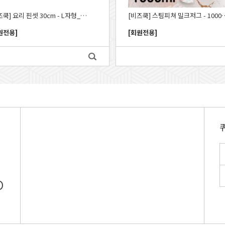
[비즈쿡] 요리 핀셋 30cm - L자형_CUW
[비즈쿡] 스팀피쳐 밀크저그
원전용]
[회원전용]
0