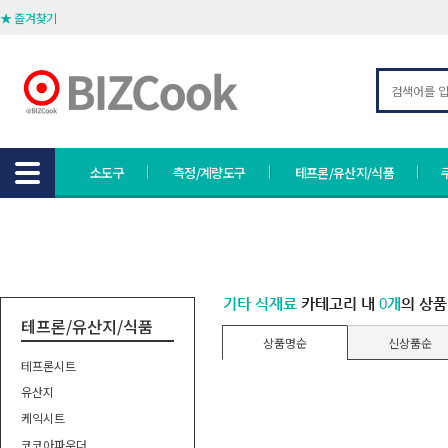
★ 즐겨찾기
소도구
측정/계량도구
테프론/유산지/식품
기타 식재료
카테고리 내
0개
의 상품
테프론/유산지/식품
상품명순
신상품순
테프론시트
유산지
케익시트
코코아파우더