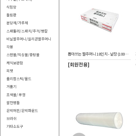
식힘망
돌림판
분당체/가루체
스패튤러/스패치/주걱/빵칼
비닐짤주머니/실리콘짤주머니
각봉
뽑아쓰는 짤주머니 18인치 - 낱장 (100장)_CUW
스텐볼/믹싱볼/중탕볼
케익보관함
[회원전용]
피펫
롤리팝스틱/몰드
거품기
조색볼/ 뚜껑
쌀전병틀
은박머핀/은박파운드
브러쉬
기타소도구