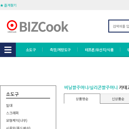
★ 즐겨찾기
소도구
측정/계량도구
테프론/유산지/식품
비닐짤주머니/실리콘짤주머니
카테
소도구
상품명순
신상품순
밀대
스크래퍼
모형케익(나무)
시루밑(푸드메쉬)