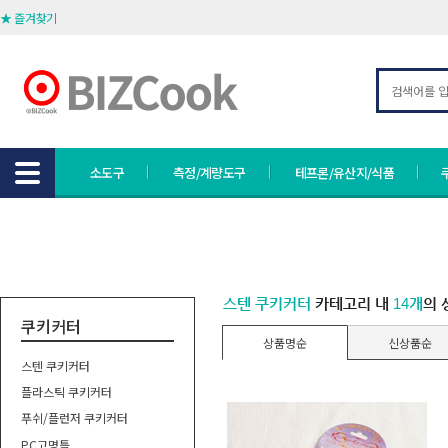
★ 즐겨찾기
소도구
측정/계량도구
테프론/유산지/식품
스텐 쿠키커터
카테고리 내
14개
의 
쿠키커터
상품명순
신상품순
스텐 쿠키커터
플라스틱 쿠키커터
푸쉬/플런저 쿠키커터
PC고명틀