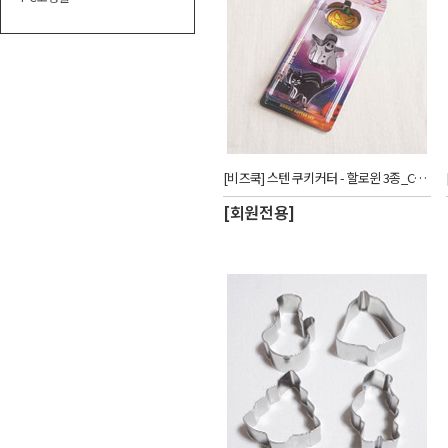
[비즈쿡] 스텐 쿠키커터 - 할로윈 3종_CUW
[회원전용]