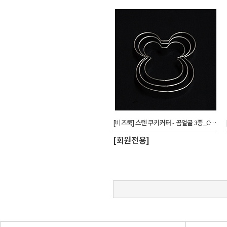
[비즈쿡] 스텐 쿠키커터 - 곰얼굴 3종_CUW
[회원전용]